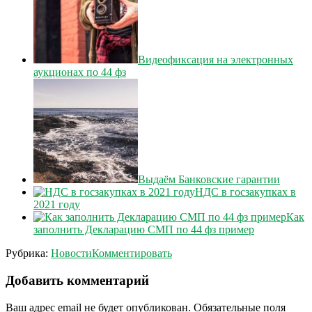
Видеофиксация на электронных
аукционах по 44 фз
Выдаём Банковские гарантии
НДС в госзакупках в
2021 году
Как
заполнить Декларацию СМП по 44 фз пример
Рубрика:
Новости
Комментировать
Добавить комментарий
Ваш адрес email не будет опубликован.
Обязательные поля