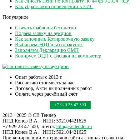
Как списать Пени по Контракту по 44 фз в 2024 году
Как убрать окно оповещений в ЕИС
Популярное
Скачать шаблоны бесплатно
Подаём заявку на аукцион
Как заполнить Котировочную заявку
Выбираем ЭЦП для госзакупок
Заполняем Декларацию СМП
Копируем ЭЦП с флешки на компьютер
Опыт работы с 2013 г.
Рассчитаю стоимость за час
Договор, Акты выполненных работ
Оплата через расчётный счёт
+7 929 23 47 500
2013 - 2025 © СВ Тендер
НПД Конев В.А. ИНН: 592104421625
+7 929 23 47 500, почта:
info@sv-tender.ru
НПД Конев В.А. ИНН: 592104421625
При копировании материалов сайта активная ссылка на